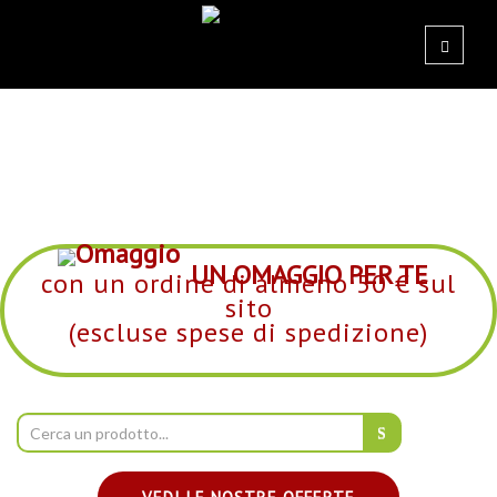
UN OMAGGIO PER TE
con un ordine di almeno 50 € sul
sito
(escluse spese di spedizione)