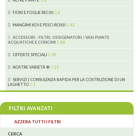
ALTRE PIANTE
8
2
4
6
FIORI E FOGLIE RECISI
6
2
2
MANGIMI KOI E PESCI ROSSI
42
5
1
9
28
ACCESSORI - FILTRI, OSSIGENATORI / VASI PIANTE
ACQUATICHE E CONCIMI
61
1
9
19
10
OFFERTE SPECIALI
29
2
2
10
18
1
NOSTRE VARIETÀ ®
21
7
4
1
SERVIZI | CONSULENZA RAPIDA PER LA COSTRUZIONE DI UN
LAGHETTO
1
4
4
4
FILTRI AVANZATI
3
AZZERA TUTTI I FILTRI
4
CERCA