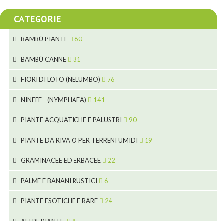
CATEGORIE
BAMBÙ PIANTE
60
5
BAMBÙ CANNE
81
15
5
FIORI DI LOTO (NELUMBO)
76
11
7
7
NINFEE - (NYMPHAEA)
141
6
5
25
4
PIANTE ACQUATICHE E PALUSTRI
90
6
6
20
24
8
PIANTE DA RIVA O PER TERRENI UMIDI
19
9
5
24
46
70
8
15
GRAMINACEE ED ERBACEE
22
11
53
9
4
5
10
PALME E BANANI RUSTICI
6
7
5
6
12
3
PIANTE ESOTICHE E RARE
24
9
3
3
19