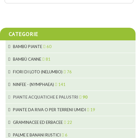
CATEGORIE
BAMBÙ PIANTE
60
5
BAMBÙ CANNE
81
15
5
FIORI DI LOTO (NELUMBO)
76
11
7
7
NINFEE - (NYMPHAEA)
141
6
5
25
4
PIANTE ACQUATICHE E PALUSTRI
90
6
6
20
24
8
PIANTE DA RIVA O PER TERRENI UMIDI
19
9
5
24
46
70
8
15
GRAMINACEE ED ERBACEE
22
11
53
9
4
5
10
PALME E BANANI RUSTICI
6