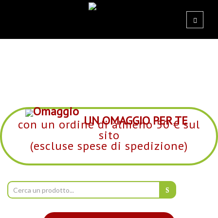
UN OMAGGIO PER TE
con un ordine di almeno 50 € sul
sito
(escluse spese di spedizione)