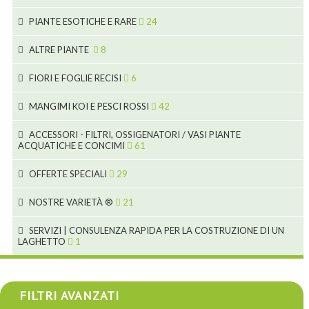
7
5
6
12
3
PIANTE ESOTICHE E RARE
24
9
3
3
19
ALTRE PIANTE
8
2
4
6
FIORI E FOGLIE RECISI
6
2
2
MANGIMI KOI E PESCI ROSSI
42
5
1
9
28
ACCESSORI - FILTRI, OSSIGENATORI / VASI PIANTE
ACQUATICHE E CONCIMI
61
1
9
19
10
OFFERTE SPECIALI
29
2
2
10
18
1
NOSTRE VARIETÀ ®
21
7
4
1
SERVIZI | CONSULENZA RAPIDA PER LA COSTRUZIONE DI UN
LAGHETTO
1
4
4
4
FILTRI AVANZATI