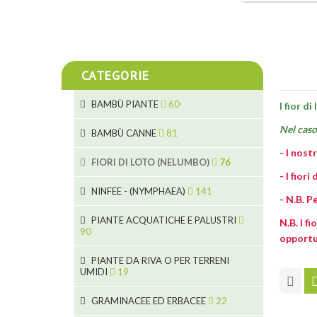
CATEGORIE
BAMBÙ PIANTE
60
I fior d
Nel caso 
5
BAMBÙ CANNE
81
- I nost
15
5
FIORI DI LOTO (NELUMBO)
76
- I fior
11
7
7
NINFEE - (NYMPHAEA)
141
- N.B. P
6
25
5
PIANTE ACQUATICHE E PALUSTRI
N.B. I f
6
4
90
opportu
20
9
6
8
PIANTE DA RIVA O PER TERRENI
24
UMIDI
19
24
8
70
5
15
46
GRAMINACEE ED ERBACEE
22
9