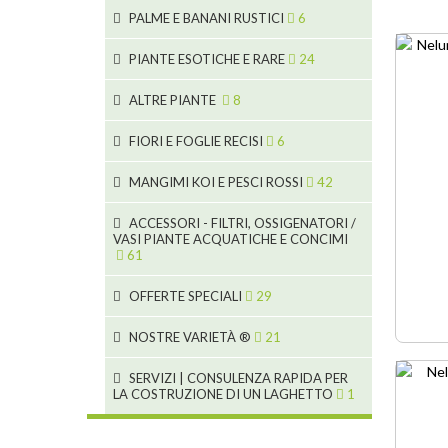
4
11
10
PALME E BANANI RUSTICI
6
7
53
12
3
PIANTE ESOTICHE E RARE
24
5
3
5
19
ALTRE PIANTE
8
6
9
6
FIORI E FOGLIE RECISI
6
3
2
2
MANGIMI KOI E PESCI ROSSI
42
4
1
28
ACCESSORI - FILTRI, OSSIGENATORI /
2
VASI PIANTE ACQUATICHE E CONCIMI
1
19
61
5
2
OFFERTE SPECIALI
29
9
10
10
9
NOSTRE VARIETÀ ®
21
7
18
4
SERVIZI | CONSULENZA RAPIDA PER
2
1
LA COSTRUZIONE DI UN LAGHETTO
1
4
1