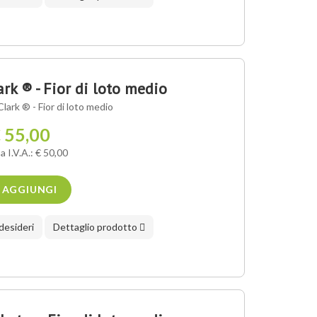
k ® - Fior di loto medio
ark ® - Fior di loto medio
 55,00
a I.V.A.: € 50,00
AGGIUNGI
 desideri
Dettaglio prodotto