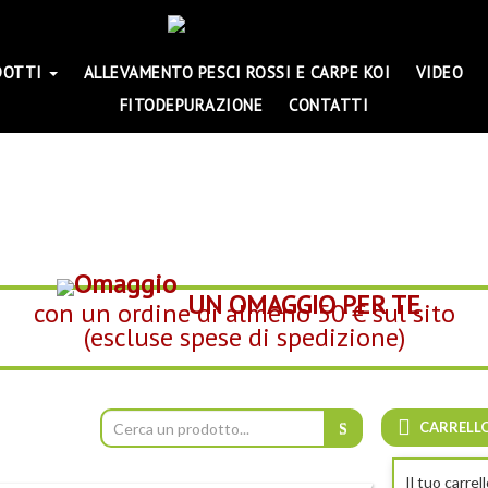
DOTTI
ALLEVAMENTO PESCI ROSSI E CARPE KOI
VIDEO
FITODEPURAZIONE
CONTATTI
UN OMAGGIO PER TE
con un ordine di almeno 50 € sul sito
(escluse spese di spedizione)
CARRELL
Il tuo carrel