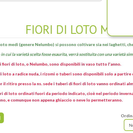
FIORI DI LOTO MEDI 
i loto medi (genere Nelumbo) si possono coltivare sia nei laghetti, che
in cui la varietà scelta fosse esaurita, verrà sostituita con una varietà simi
ri fiori di loto, o Nelumbo, sono disponibili in vaso tutto l'anno.
i di loto a radice nuda, i rizomi o tuberi sono disponibili solo a partire
er il ritiro presso la ns. sede i tuberi di fiori di loto vanno ordinati a
iori di loto ordinati fuori da periodo indicato, cioè nel periodo invern
no, e comunque non appena ghiaccio o neve lo permetteranno.
Ordin