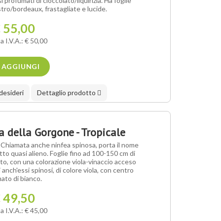
i profumati di cioccolato/liquirizia. Ha foglie
stro/bordeaux, frastagliate e lucide.
 55,00
a I.V.A.: € 50,00
AGGIUNGI
 desideri
Dettaglio prodotto
ta della Gorgone - Tropicale
. Chiamata anche ninfea spinosa, porta il nome
tto quasi alieno. Foglie fino ad 100-150 cm di
to, con una colorazione viola-vinaccio acceso
i anch'essi spinosi, di colore viola, con centro
ato di bianco.
 49,50
a I.V.A.: € 45,00