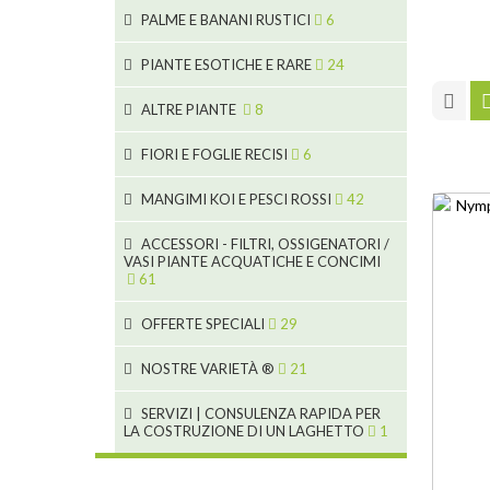
4
11
10
PALME E BANANI RUSTICI
6
7
53
12
3
PIANTE ESOTICHE E RARE
24
5
3
5
19
ALTRE PIANTE
8
6
9
6
FIORI E FOGLIE RECISI
6
3
2
2
MANGIMI KOI E PESCI ROSSI
42
4
1
28
ACCESSORI - FILTRI, OSSIGENATORI /
2
VASI PIANTE ACQUATICHE E CONCIMI
1
19
61
5
2
OFFERTE SPECIALI
29
9
10
10
9
NOSTRE VARIETÀ ®
21
7
18
4
SERVIZI | CONSULENZA RAPIDA PER
2
1
LA COSTRUZIONE DI UN LAGHETTO
1
4
1