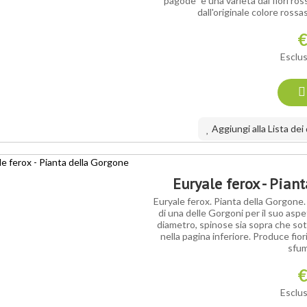
pagode" è una varietà dai fiori ross
dall'originale colore rossa
€
Esclus
Aggiungi alla Lista dei
Euryale ferox - Pian
Euryale ferox. Pianta della Gorgone
di una delle Gorgoni per il suo aspe
diametro, spinose sia sopra che sot
nella pagina inferiore. Produce fior
sfum
€
Esclus