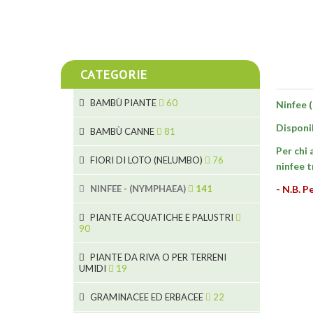
CATEGORIE
BAMBÙ PIANTE
60
Ninfee 
Disponib
5
BAMBÙ CANNE
81
Per chi 
15
5
FIORI DI LOTO (NELUMBO)
76
ninfee t
11
7
7
NINFEE - (NYMPHAEA)
141
- N.B. P
6
25
5
PIANTE ACQUATICHE E PALUSTRI
6
4
90
20
9
6
8
PIANTE DA RIVA O PER TERRENI
24
24
UMIDI
19
8
70
5
15
46
GRAMINACEE ED ERBACEE
22
9