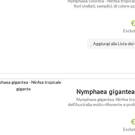
Nymphaea colorata - Ninfea tropicale 
fiori stellati, semplici, di colore 
€
Esclus
Aggiungi alla Lista dei
ORTIMENTO
Nymphaea gigantea -
Nymphaea gigantea. Ninfea trop
dell'Australia molto rifiorente e prol
€
Esclus