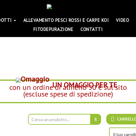
DOTTI
ALLEVAMENTO PESCI ROSSI E CARPE KOI
VIDEO
FITODEPURAZIONE
CONTATTI
UN OMAGGIO PER TE
con un ordine di almeno 50 € sul sito
(escluse spese di spedizione)
CARRELL
Il tuo carrel