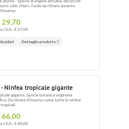
diurna - Specie di origine africana, dai piccoli
azzurro cielo chiaro. Facile da ritirare durante
l'inverno.
 29,70
a I.V.A.: € 27,00
 desideri
Dettaglio prodotto
 Ninfea tropicale gigante
icale gigante. Specie botanica originaria
ifica. Da ritirare d'inverno come tutte le ninfee
tropicali.
 66,00
a I.V.A.: € 60,00