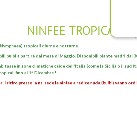
NINFEE TROPICALI -
(Nymphaea) tropicali diurne e notturne.
ili bulbi a partire dal mese di Maggio. Disponibili piante madri dal 
abitasse in zone climatiche calde dell'Italia (come la Sicilia o il sud I
ropicali fino al 1° Dicembre !
er il ritiro presso la ns. sede le ninfee a radice nuda (bulbi) vanno or