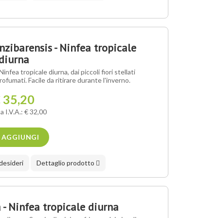
ibarensis - Ninfea tropicale
diurna
ea tropicale diurna, dai piccoli fiori stellati
ofumati. Facile da ritirare durante l'inverno.
 35,20
a I.V.A.: € 32,00
AGGIUNGI
 desideri
Dettaglio prodotto
- Ninfea tropicale diurna