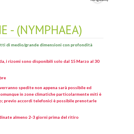
E - (NYMPHAEA)
etti di medio/grande dimensioni con profondità
da, i rizomi sono disponibili solo dal 15 Marzo al 30
bre
verranno spedite non appena sarà possibile ed
comunque in zone climatiche particolarmente miti è
o; previo accordi telefonici è possibile prenotarle
rdinate almeno 2-3 giorni prima del ritiro