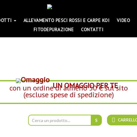
DOTTI
ALLEVAMENTO PESCI ROSSI E CARPE KOI
VIDEO
FITODEPURAZIONE
CONTATTI
UN OMAGGIO PER TE
con un ordine di almeno 50 € sul sito
(escluse spese di spedizione)
CARRELL