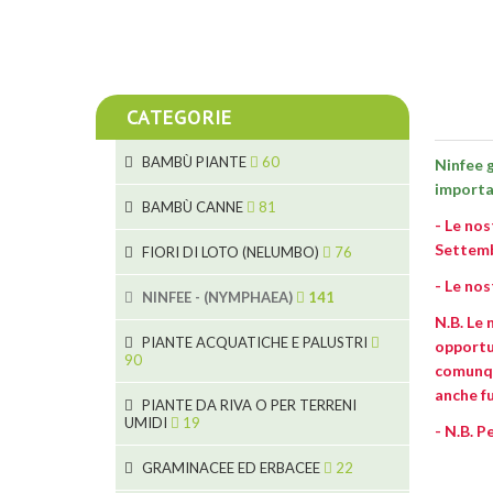
CATEGORIE
BAMBÙ PIANTE
60
Ninfee 
importa
5
BAMBÙ CANNE
81
- Le nos
15
5
Settem
FIORI DI LOTO (NELUMBO)
76
11
- Le nos
7
7
NINFEE - (NYMPHAEA)
141
6
N.B. Le 
25
5
PIANTE ACQUATICHE E PALUSTRI
opportu
6
4
90
20
comunque
9
anche fu
6
8
PIANTE DA RIVA O PER TERRENI
24
24
UMIDI
19
8
- N.B. P
70
5
15
46
GRAMINACEE ED ERBACEE
22
9