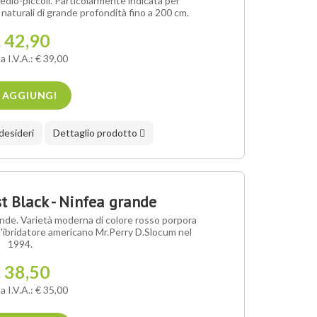
edio-piccoli. Particolarmente indicata per
i naturali di grande profondità fino a 200 cm.
 42,90
a I.V.A.: € 39,00
AGGIUNGI
 desideri
Dettaglio prodotto
 Black - Ninfea grande
de. Varietà moderna di colore rosso porpora
l'ibridatore americano Mr.Perry D.Slocum nel
1994.
 38,50
a I.V.A.: € 35,00