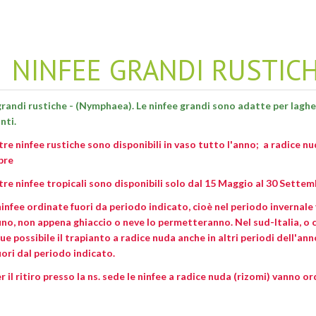
NINFEE GRANDI RUSTICH
grandi rustiche - (Nymphaea). Le ninfee grandi sono adatte per lagh
nti.
tre ninfee rustiche sono disponibili in vaso tutto l'anno; a radice nu
bre
tre ninfee tropicali sono disponibili solo dal 15 Maggio al 30 Settem
ninfee ordinate fuori da periodo indicato, cioè nel periodo invernale
no, non appena ghiaccio o neve lo permetteranno. Nel sud-Italia, o 
 possibile il trapianto a radice nuda anche in altri periodi dell'ann
ori dal periodo indicato.
er il ritiro presso la ns. sede le ninfee a radice nuda (rizomi) vanno o