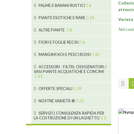
4
Collezio
11
10
PALME E BANANI RUSTICI
6
7
53
attenzio
12
3
PIANTE ESOTICHE E RARE
24
5
Varietà 
3
5
19
Nel caso 
ALTRE PIANTE
8
6
9
6
FIORI E FOGLIE RECISI
6
3
2
2
MANGIMI KOI E PESCI ROSSI
42
4
1
28
ACCESSORI - FILTRI, OSSIGENATORI /
2
VASI PIANTE ACQUATICHE E CONCIMI
1
19
61
5
2
OFFERTE SPECIALI
29
9
10
10
9
NOSTRE VARIETÀ ®
21
7
18
4
SERVIZI | CONSULENZA RAPIDA PER
2
1
LA COSTRUZIONE DI UN LAGHETTO
1
4
1