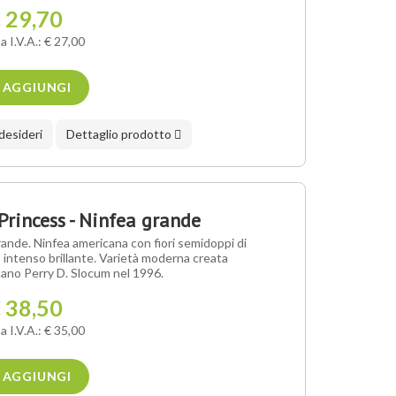
 29,70
a I.V.A.: € 27,00
AGGIUNGI
 desideri
Dettaglio prodotto
rincess - Ninfea grande
ande. Ninfea americana con fiori semidoppi di
 intenso brillante. Varietà moderna creata
icano Perry D. Slocum nel 1996.
 38,50
a I.V.A.: € 35,00
AGGIUNGI