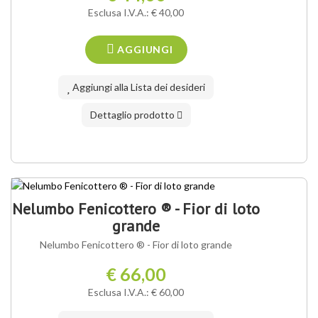
Esclusa I.V.A.: € 40,00
AGGIUNGI
Aggiungi alla Lista dei desideri
Dettaglio prodotto
NOSTRA VARIETÀ ®
IN ASSORTIMENTO
Nelumbo Fenicottero ® - Fior di loto
grande
Nelumbo Fenicottero ® - Fior di loto grande
€ 66,00
Esclusa I.V.A.: € 60,00