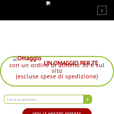
UN OMAGGIO PER TE
con un ordine di almeno 50 € sul
sito
(escluse spese di spedizione)