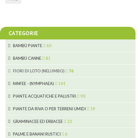
CATEGORIE
BAMBÙ PIANTE
60
5
BAMBÙ CANNE
81
15
5
FIORI DI LOTO (NELUMBO)
76
11
7
7
NINFEE - (NYMPHAEA)
141
6
5
25
4
PIANTE ACQUATICHE E PALUSTRI
90
6
6
20
24
8
PIANTE DA RIVA O PER TERRENI UMIDI
19
9
5
24
46
70
8
15
GRAMINACEE ED ERBACEE
22
11
53
9
4
5
10
PALME E BANANI RUSTICI
6