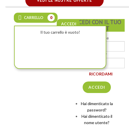
VEDI LE NOSTRE OFFERTE
CARRELLO
0
ACCEDI CON IL TUO
ACCEDI
ACCOUNT
Il tuo carrello è vuoto!
Nome utente
Password *
RICORDAMI
Hai dimenticato la
password?
Hai dimenticato il
nome utente?