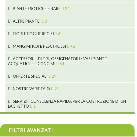
7
5
6
12
3
PIANTE ESOTICHE E RARE
24
9
3
3
19
ALTRE PIANTE
8
2
4
6
FIORI E FOGLIE RECISI
6
2
2
MANGIMI KOI E PESCI ROSSI
42
5
1
9
28
ACCESSORI - FILTRI, OSSIGENATORI / VASI PIANTE
ACQUATICHE E CONCIMI
61
1
9
19
10
OFFERTE SPECIALI
29
2
2
10
18
1
NOSTRE VARIETÀ ®
21
7
4
1
SERVIZI | CONSULENZA RAPIDA PER LA COSTRUZIONE DI UN
LAGHETTO
1
4
4
4
FILTRI AVANZATI