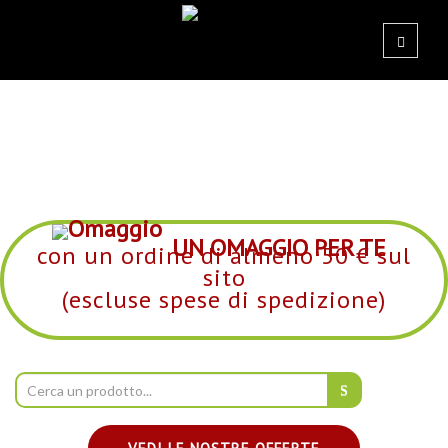
UN OMAGGIO PER TE
con un ordine di almeno 50 € sul
sito
(escluse spese di spedizione)