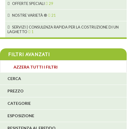
10
OFFERTE SPECIALI
29
2
2
10
18
1
NOSTRE VARIETÀ ®
21
7
4
1
SERVIZI | CONSULENZA RAPIDA PER LA COSTRUZIONE DI UN
LAGHETTO
1
4
4
4
FILTRI AVANZATI
3
AZZERA TUTTI I FILTRI
4
CERCA
5
PREZZO
1
1
CATEGORIE
6
ESPOSIZIONE
RESISTENZA AL FREDDO