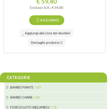
€ 59,40
Esclusa I.V.A.: € 54,00
AGGIUNGI
Aggiungi alla Lista dei desideri
Dettaglio prodotto
CATEGORIE
BAMBÙ PIANTE
60
5
BAMBÙ CANNE
81
15
5
FIORI DI LOTO (NELUMBO)
76