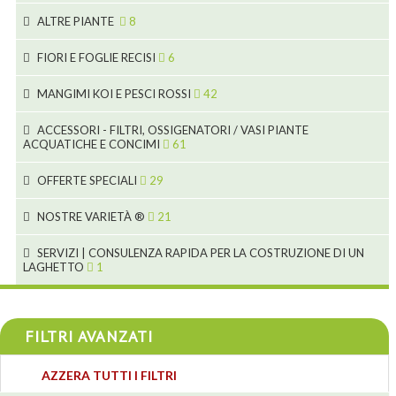
9
3
3
19
ALTRE PIANTE
8
2
4
6
FIORI E FOGLIE RECISI
6
2
2
MANGIMI KOI E PESCI ROSSI
42
5
1
9
28
ACCESSORI - FILTRI, OSSIGENATORI / VASI PIANTE
ACQUATICHE E CONCIMI
61
1
9
19
10
OFFERTE SPECIALI
29
2
2
10
18
1
NOSTRE VARIETÀ ®
21
7
4
1
SERVIZI | CONSULENZA RAPIDA PER LA COSTRUZIONE DI UN
LAGHETTO
1
4
4
4
FILTRI AVANZATI
3
AZZERA TUTTI I FILTRI
4