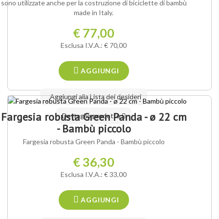
sono utilizzate anche per la costruzione di biciclette di bambù
made in Italy.
€ 77,00
Esclusa I.V.A.: € 70,00
AGGIUNGI
Aggiungi alla Lista dei desideri
Fargesia robusta Green Panda - ø 22 cm
Dettaglio prodotto
- Bambù piccolo
Fargesia robusta Green Panda - Bambù piccolo
€ 36,30
Esclusa I.V.A.: € 33,00
AGGIUNGI