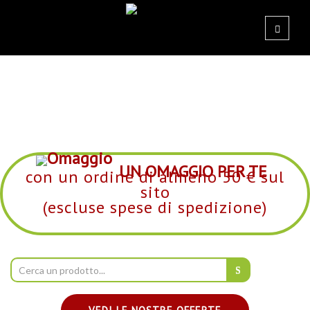
UN OMAGGIO PER TE
con un ordine di almeno 50 € sul
sito
(escluse spese di spedizione)