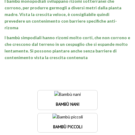
I bambù monopodiali sviluppano
rizomi sotterranei che
corrono, per produrre germogli a diversi metri dalla pianta
madre. Vista la crescita veloce, è consigliabile quindi
prevedere un contenimento con barriere specifiche anti-
rizoma
I bambù simpodiali
hanno rizomi molto corti, che non corrono e
che crescono dal terreno in un cespuglio che si espande molto
lentamente
. Si possono piantare anche senza barriere di
contenimento vista la crescita contenuta
BAMBÙ NANI
BAMBÙ PICCOLI