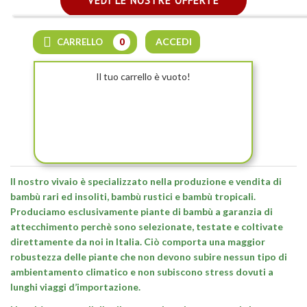
VEDI LE NOSTRE OFFERTE
ACCEDI
CARRELLO
0
Il tuo carrello è vuoto!
BAMBÙ PIANTE
Il nostro vivaio è specializzato nella produzione e vendita di
bambù rari ed insoliti, bambù rustici e bambù tropicali.
Produciamo esclusivamente piante di bambù a garanzia di
attecchimento perchè sono selezionate, testate e coltivate
direttamente da noi in Italia. Ciò comporta una maggior
robustezza delle piante che non devono subire nessun tipo di
ambientamento climatico e non subiscono stress dovuti a
lunghi viaggi d’importazione.