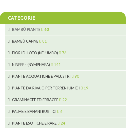
CATEGORIE
BAMBÙ PIANTE
60
5
BAMBÙ CANNE
81
15
5
FIORI DI LOTO (NELUMBO)
76
11
7
7
NINFEE - (NYMPHAEA)
141
6
5
25
4
PIANTE ACQUATICHE E PALUSTRI
90
6
6
20
24
8
PIANTE DA RIVA O PER TERRENI UMIDI
19
9
5
24
46
70
8
15
GRAMINACEE ED ERBACEE
22
11
53
9
4
5
10
PALME E BANANI RUSTICI
6
7
5
6
12
3
PIANTE ESOTICHE E RARE
24