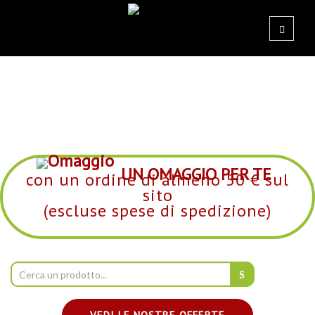
UN OMAGGIO PER TE
con un ordine di almeno 50 € sul
sito
(escluse spese di spedizione)