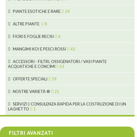
7
5
6
12
3
PIANTE ESOTICHE E RARE
24
9
3
3
19
ALTRE PIANTE
8
2
4
6
FIORI E FOGLIE RECISI
6
2
2
MANGIMI KOI E PESCI ROSSI
42
5
1
9
28
ACCESSORI - FILTRI, OSSIGENATORI / VASI PIANTE
ACQUATICHE E CONCIMI
61
1
9
19
10
OFFERTE SPECIALI
29
2
2
10
18
1
NOSTRE VARIETÀ ®
21
7
4
1
SERVIZI | CONSULENZA RAPIDA PER LA COSTRUZIONE DI UN
LAGHETTO
1
4
4
4
FILTRI AVANZATI