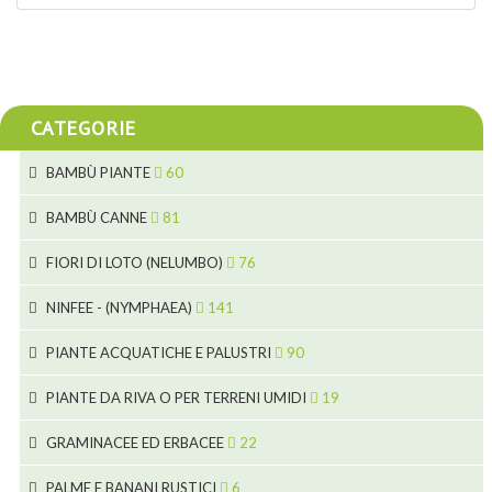
CATEGORIE
BAMBÙ PIANTE
60
5
BAMBÙ CANNE
81
15
5
FIORI DI LOTO (NELUMBO)
76
11
7
7
NINFEE - (NYMPHAEA)
141
6
5
25
4
PIANTE ACQUATICHE E PALUSTRI
90
6
6
20
24
8
PIANTE DA RIVA O PER TERRENI UMIDI
19
9
5
24
46
70
8
15
GRAMINACEE ED ERBACEE
22
11
53
9
4
5
10
PALME E BANANI RUSTICI
6