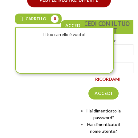
VEDI LE NOSTRE OFFERTE
CARRELLO
0
ACCEDI CON IL TUO
ACCEDI
ACCOUNT
Il tuo carrello è vuoto!
Nome utente
Password *
RICORDAMI
Hai dimenticato la
password?
Hai dimenticato il
nome utente?